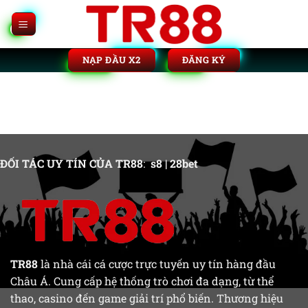
Bỏ
qua
nội
dung
NẠP ĐẦU X2
ĐĂNG KÝ
ĐỐI TÁC UY TÍN CỦA TR88
:
s8
|
28bet
TR88
là nhà cái cá cược trực tuyến uy tín hàng đầu
Châu Á. Cung cấp hệ thống trò chơi đa dạng, từ thể
thao, casino đến game giải trí phổ biến. Thương hiệu