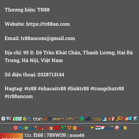
Thương hiệu: TR88
Website:
https://tr88an.com
Email:
tr88ancom@gmail.com
Địa chỉ:
95 Đ. Đê Trần Khát Chân, Thanh Lương, Hai Bà
Trưng, Hà Nội, Việt Nam
Số điện thoại:
0328713144
Hagtag: #tr88 #nhacaitr88 #linktr88 #trangchutr88
#tr88ancom
Đối tác uy tín:
f168
|
789WIN
|
xoso66